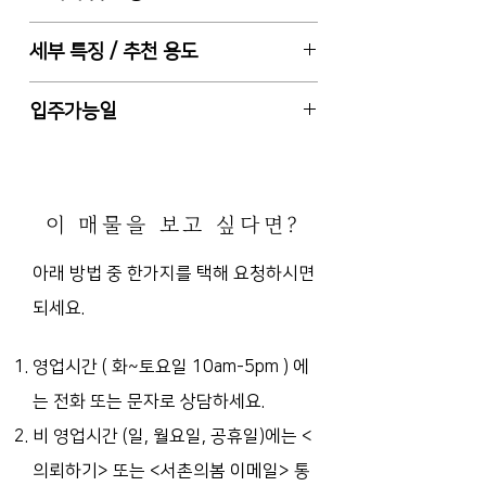
5층 전체 , 전용 면적 152.88㎡ (약
46평)
서울특별시 종로구 체부동 (자하문로
세부 특징 / 추천 용도
보증금 7천만원 / 월차임 800만원 /
대로변)
관리비 50만원 / 권리금 있음
경복궁역 도보 3분 거리
총 5층 건물 중 5층, 2종 근린생활시
입주가능일
설, 동향 (주 출입구 기준)
사용승인일 1990-10-31 (수년 전
2024-3-29 또는 입주일 협의 가능
건물 리모델링함)
5층 46평 + 루프탑 46평 + 베란다 5
이 매물을 보고 싶다면?
평, 전용화장실 1
E/V (5층 및 루프탑 모두 연결), 건물
아래 방법 중 한가지를 택해 요청하시면
전체 주차 총 5대 가능
되세요.
시설 및 전망 우수, 일반음식점 및 옥
외영업신고(옥상) 되어 있음
시설/집기 일체 포함 (천정형 냉난방
영업시간 ( 화~토요일 10am-5pm )
에
기3, 가구, 주방집기 등)
는 전화 또는 문자로 상담하세요.
카페, 판매점, 갤러리, 음식점 등 추천
비 영업시간 (일, 월요일, 공휴일)에는
<
프랜차이즈도 입점 가능 (지구단위계
의뢰하기> 또는 <서촌의봄 이메일> 통
획상 가능한 입지)