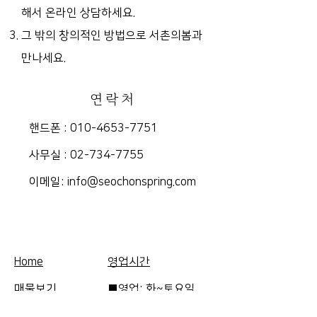
해서 온라인 상담하세요.
그 밖의 창의적인 방법으로 서촌의봄과
만나세요.
연락처
핸드폰 :
010-4653-7751
​사무실 :
02-734-7755
​이메일:
info@seochonspring.com
Home
영업시간
매물보기
■영업: 화~토요일
FAQ
10am-5pm