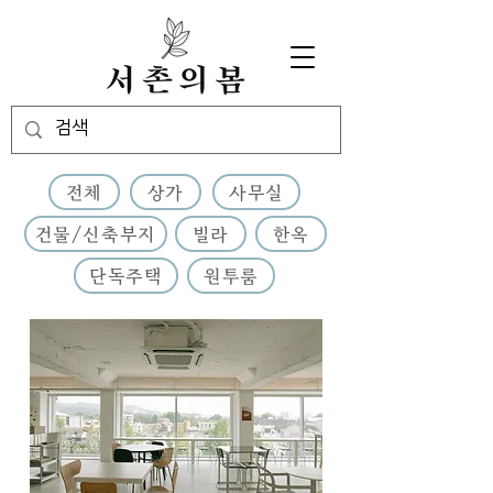
전체
상가
사무실
건물/신축부지
빌라
한옥
단독주택
원투룸