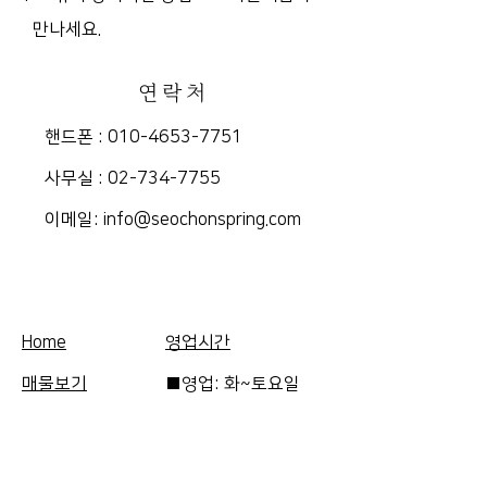
만나세요.
연락처
핸드폰 :
010-4653-7751
​사무실 :
02-734-7755
​이메일:
info@seochonspring.com
Home
영업시간
매물보기
■영업: 화~토요일
FAQ
10am-5pm
의뢰하기
​■휴무: 일, 월요일,