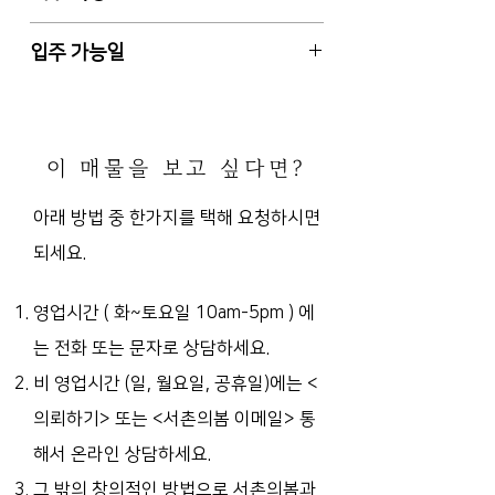
안국역 도보 18분 (마을버스 5분)
시설 권리금 있음
업무시설(사무소), 3층 건물중 2층,
입주 가능일
해당층 일부 (절반 정도)
E/V, 주차 4대 배정, 사용승인일
2023.6.10 또는 입주일 협의 가능
2012-6-11
서향 (건물 주출입구 기준), 층별 공용
이 매물을 보고 싶다면?
화장실2 (건물측이 관리)
개별 냉난방, 냉난방시설 있음 (천정
아래 방법 중 한가지를 택해 요청하시면
형 냉난방기 10대 이상)
되세요.
네모반듯한 형태, 현재 내부룸 7
개 (가벽구조 / 회의실, 임원실)
실내 인테리어 및 전망 아주 좋음
영업시간 ( 화~토요일 10am-5pm )
에
멀티비젼, 사무집기 등 포함됨 (컴퓨
는 전화 또는 문자로 상담하세요.
터 제외)
비 영업시간 (일, 월요일, 공휴일)에는
<
의뢰하기> 또는 <서촌의봄 이메일> 통
해서 온라인 상담하세요.
그 밖의 창의적인 방법으로 서촌의봄과