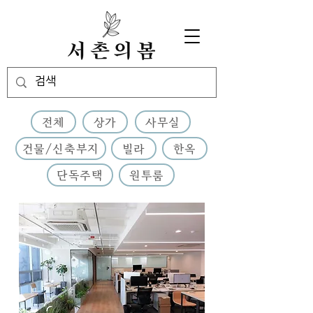
전체
상가
사무실
건물/신축부지
빌라
한옥
단독주택
원투룸