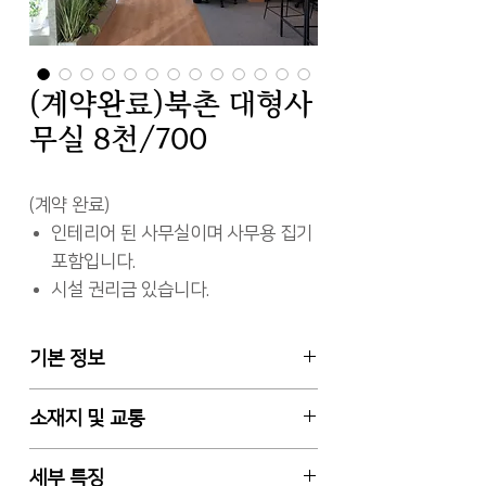
(계약완료)북촌 대형사
무실 8천/700
(계약 완료)
인테리어 된 사무실이며 사무용 집기
포함입니다.
시설 권리금 있습니다.
기본 정보
임대차 월세, 2층 일부, 전용면적
소재지 및 교통
394㎡ (약 119평)
보증금 8천만원 / 월차임 700만원 /
서울특별시 종로구 계동
세부 특징
관리비 480만원