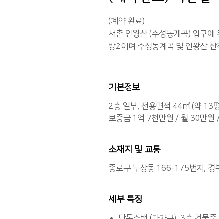
(계약 완료)
서촌 인왕산 (수성동계곡) 입구에
방2이며 수성동계곡 및 인왕산 산
기본정보
2층 일부, 전용면적 44㎡ (약 13평
보증금 1억 7천만원 / 월 30만원
소재지 및 교통
종로구 누상동 166-175번지, 경
세부 특징
단독주택 (다가구), 3층 건물중 