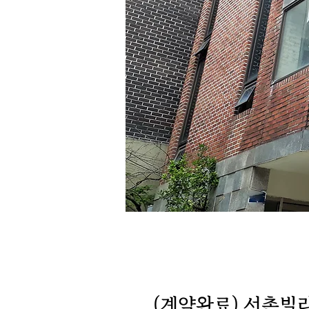
(계약완료) 서촌빌라