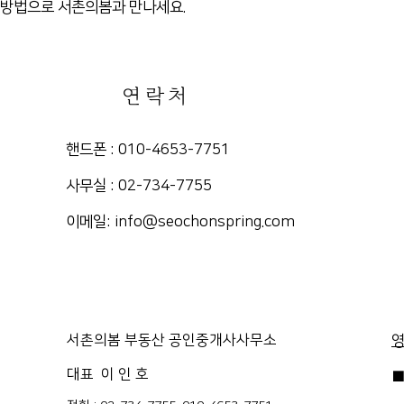
 방법으로 서촌의봄과 만나세요.
연락처
핸드폰 : 010-4653-7751
​사무실 : 02-734-7755
​이메일:
info@seochonspring.com
서촌의봄 부동산 공인중개사사무소
대표 이 인 호
■