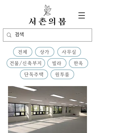
전체
상가
사무실
건물/신축부지
빌라
한옥
단독주택
원투룸