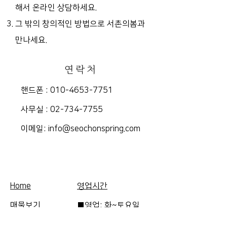
해서 온라인 상담하세요.
그 밖의 창의적인 방법으로 서촌의봄과
만나세요.
연락처
핸드폰 :
010-4653-7751
​사무실 :
02-734-7755
​이메일:
info@seochonspring.com
Home
영업시간
매물보기
■영업: 화~토요일
FAQ
10am-5pm