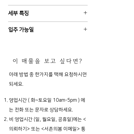
보증금 1억2천만원 / 월차임 1,200
서울특별시 종로구 통의동 (자하문로
세부 특징
만원 (관리비 포함)
대로변)
경복궁역 도보 4분
2종 근린생활시설(191.57 ㎡ ) 및 업
입주 가능일
무시설(161.56㎡)
총 5층 건물중 3층 전체, 사용승인일
즉시입주 또는 입주일 협의 가능
2000-11-22
E/V, 주차 4대 배정 (방문객 추가 주
이 매물을 보고 싶다면?
차 가능)
전용화장실 2 (남/녀), 전용 소창고,
아래 방법 중 한가지를 택해 요청하시면
옥상 쉼터 (공용)
되세요.
남향 (주출입문 기준), 개별 냉난방
(냉난방기 설치 요함)
일반사무실, 의원, 학원 등 추천
영업시간 ( 화~토요일 10am-5pm )
에
는 전화 또는 문자로 상담하세요.
비 영업시간 (일, 월요일, 공휴일)에는
<
의뢰하기> 또는 <서촌의봄 이메일> 통