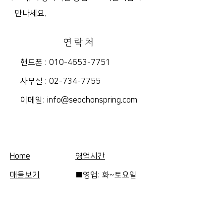
만나세요.
연락처
핸드폰 :
010-4653-7751
​사무실 :
02-734-7755
​이메일:
info@seochonspring.com
Home
영업시간
매물보기
■영업: 화~토요일
FAQ
10am-5pm
의뢰하기
​■휴무: 일, 월요일,