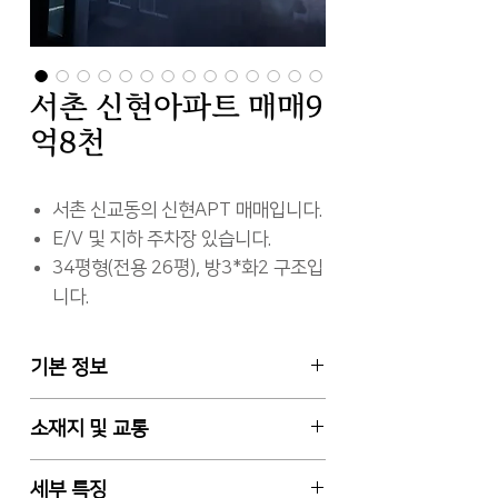
서촌 신현아파트 매매9
억8천
서촌 신교동의 신현APT 매매입니다.
E/V 및 지하 주차장 있습니다.
34평형(전용 26평), 방3*화2 구조입
니다.
기본 정보
매매 9억 8천만원
소재지 및 교통
전용면적 84.82㎡ (약 26평) / 아파
트 34평형
서울특별시 종로구 신교동 6-13번지
세부 특징
공동관리비 7만원 (공동전기, 정화조