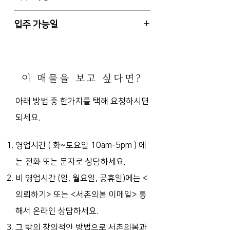
101동
비, 계단청소비 등)
경복궁역 도보 17분 (청운효자동주
공동주택 (아파트), 총 6층 건물 중 3
입주 가능일
민센터 도보 5분)
층
남향 (거실/안방 기준), 사용승인일
즉시입주 또는 입주일 협의가능
2002-3-11
E/V, 지하 주차장, 주차 1대 배정
이 매물을 보고 싶다면?
방3*화2*거실*주방*베란다5, 상태/
채광/전망 양호
아래 방법 중 한가지를 택해 요청하시면
붙박이장(각방), 빌트인 가스렌지, 욕
되세요.
조(화장실)
영업시간 ( 화~토요일 10am-5pm )
에
는 전화 또는 문자로 상담하세요.
비 영업시간 (일, 월요일, 공휴일)에는
<
의뢰하기> 또는 <서촌의봄 이메일> 통
해서 온라인 상담하세요.
그 밖의 창의적인 방법으로 서촌의봄과