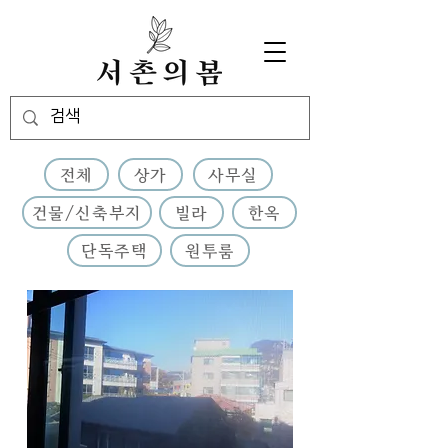
전체
상가
사무실
건물/신축부지
빌라
한옥
단독주택
원투룸