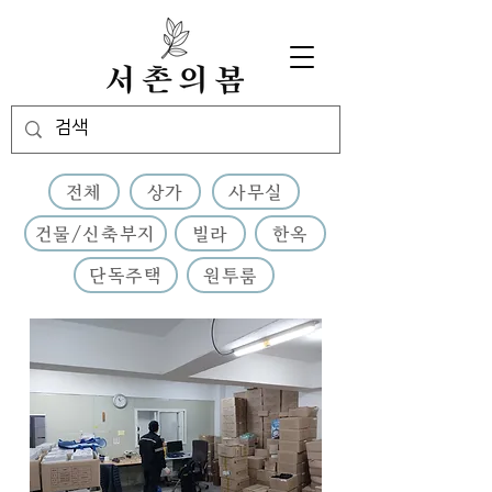
전체
상가
사무실
건물/신축부지
빌라
한옥
단독주택
원투룸