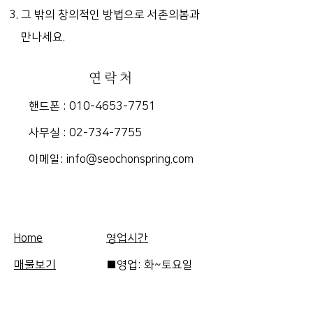
그 밖의 창의적인 방법으로 서촌의봄과
만나세요.
연락처
핸드폰 :
010-4653-7751
​사무실 :
02-734-7755
​이메일:
info@seochonspring.com
Home
영업시간
매물보기
■영업: 화~토요일
FAQ
10am-5pm