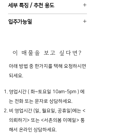
서울특별시 종로구 누상동 (6M 도로
세부 특징 / 추천 용도
지하 1층 전체 26평 (전용공간+복
변, 박노수 미술관 인근)
도/계단)
경복궁역 도보 14분 (마을버스 4분)
2종 근린생활시설, 총 5층 건물 중 지
입주가능일
보증금 1,500만원 / 월차임 100만
하 1층 전체
원 / 관리비 3만원
사용승인일 1997-7-16, 동향 (주 출
즉시 입주 또는 입주일 협의 가능
권리금 없음
입문 기준)
6M 도로변 건물, 전용화장실1, 주차
이 매물을 보고 싶다면?
장 없음, E/V 없음
층고 높은편 (2.8M내외 추정), 내부
아래 방법 중 한가지를 택해 요청하시면
기둥 없음, 중간가벽 철거 예정
되세요.
사무실, 작업실, 스튜디오, 공방, 창고
등 가능
관리비 포함 내역: 정화조비, 공동전
영업시간 ( 화~토요일 10am-5pm )
에
기 등
는 전화 또는 문자로 상담하세요.
비 영업시간 (일, 월요일, 공휴일)에는
<
의뢰하기> 또는 <서촌의봄 이메일> 통
해서 온라인 상담하세요.