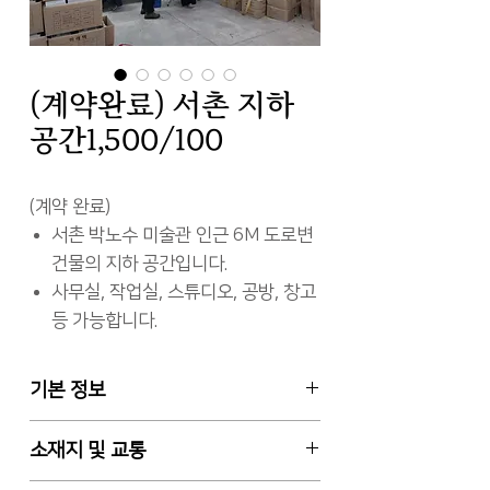
(계약완료) 서촌 지하
공간1,500/100
(계약 완료)
서촌 박노수 미술관 인근 6M 도로변
건물의 지하 공간입니다.
사무실, 작업실, 스튜디오, 공방, 창고
등 가능합니다.
기본 정보
임대차 월세
소재지 및 교통
지하 1층, 전용면적 75.83㎡ (약 23
평)