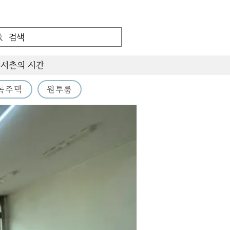
서촌의 시간
독주택
원투룸