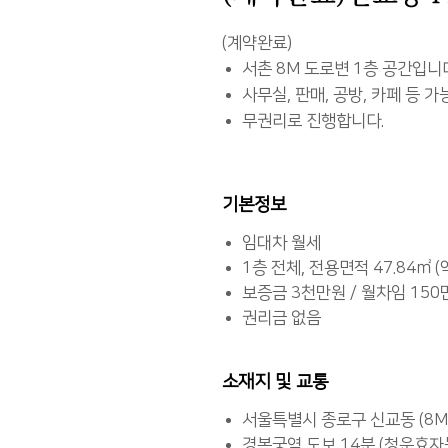
(계약완료)
서촌 8M 도로변 1층 공간입니
사무실, 판매, 공방, 카페 등 가
무권리로 진행합니다.
기본정보
임대차 월세
1층 전체, 전용면적 47.84㎡ (
보증금 3천만원 / 월차임 150
권리금 없음
소재지 및 교통
서울특별시 종로구 신교동 (8M
경복궁역 도보 14분 (청운효자