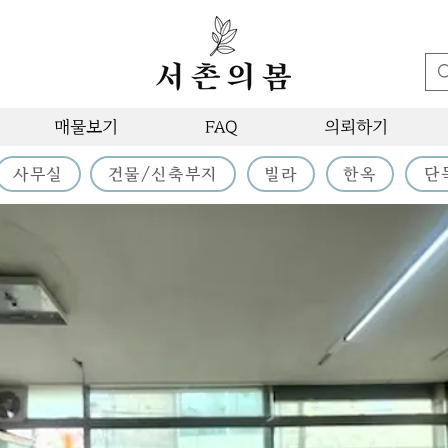
매물보기
FAQ
의뢰하기
사무실
건물/신축부지
빌라
한옥
단