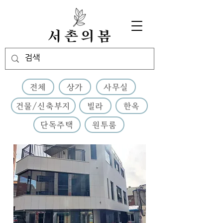
전체
상가
사무실
건물/신축부지
빌라
한옥
단독주택
원투룸