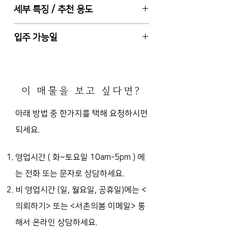
서울특별시 중구 신당동, 신당역 도보 2
세부 특징 / 추천 용도
관리비 8만원 / 무권리
분
2종 근린생활시설, 4층 건물중 1층
입주 가능일
1층 전체사용 (내부 10평 이하), 전용
화장실1
즉시 입주 (현공실) 또는 입주일 협의 가
사용승인일 2022-6-2, 주차 1대 배
능
정, 남동향 (주출입문 기준)
이 매물을 보고 싶다면?
카페, 음식점, 판매점 등 가능
아래 방법 중 한가지를 택해 요청하시면
되세요.
영업시간 ( 화~토요일 10am-5pm )
에
는 전화 또는 문자로 상담하세요.
비 영업시간 (일, 월요일, 공휴일)에는
<
의뢰하기> 또는 <서촌의봄 이메일> 통
해서 온라인 상담하세요.