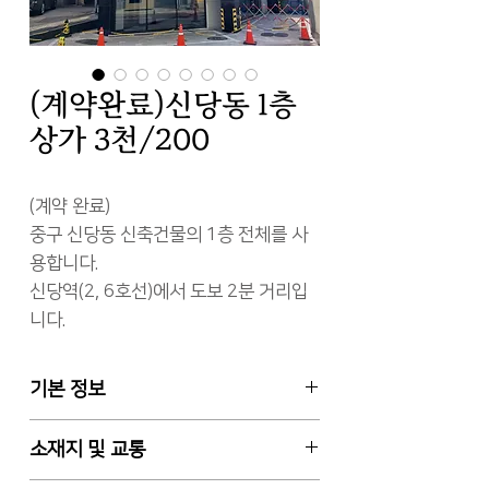
(계약완료)신당동 1층
상가 3천/200
(계약 완료)

중구 신당동 신축건물의 1층 전체를 사
용합니다.

신당역(2, 6호선)에서 도보 2분 거리입
니다.
기본 정보
임대차 월세, 1층 전체, 전용면적
소재지 및 교통
44.12㎡ (약 13평)
보증금 3천만원 / 월차임 200만원 /