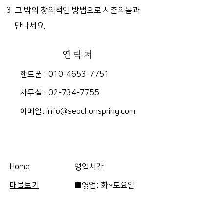
그 밖의 창의적인 방법으로 서촌의봄과
만나세요.
연락처
핸드폰 :
010-4653-7751
​사무실 :
02-734-7755
​이메일:
info@seochonspring.com
Home
영업시간
매물보기
■영업: 화~토요일
FAQ
10am-5pm