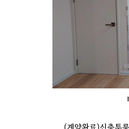
(계약완료)신축투룸