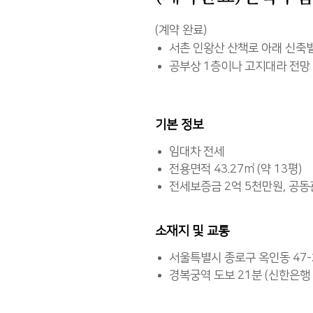
(계약 완료)
서촌 인왕산 산책로 아래 신축빌
공부상 1층이나 고지대라 전망
기본 정보
임대차 전세
전용면적 43.27㎡ (약 13평)
전세보증금 2억 5천만원, 공동
소재지 및 교통
서울특별시 종로구 옥인동 47-
경복궁역 도보 21분 (신한은행