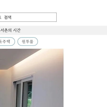
서촌의 시간
독주택
원투룸