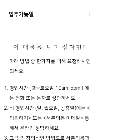
인동 골목 내 위치
2종 근린생활시설, 1층 일부, 4층 건
입주가능일
물중 1층, 북향 (주 출입구 기준)
사용승인일 확인안됨 (건축물대장 미
즉시입주 (현공실) 또는 입주일 협의가
기재), 주차배정 안됨
능
출입구 2, 노출천정, 내부 상하수도,
이 매물을 보고 싶다면?
공용화장실2 (남, 녀 각각)
판매점, 사무실, 공방 등 가능 (카페,
아래 방법 중 한가지를 택해 요청하시면
음식점은 건물측에서 비선호)
되세요.
영업시간 ( 화~토요일 10am-5pm )
에
는 전화 또는 문자로 상담하세요.
비 영업시간 (일, 월요일, 공휴일)에는
<
의뢰하기> 또는 <서촌의봄 이메일> 통
해서 온라인 상담하세요.
그 밖의 창의적인 방법으로 서촌의봄과