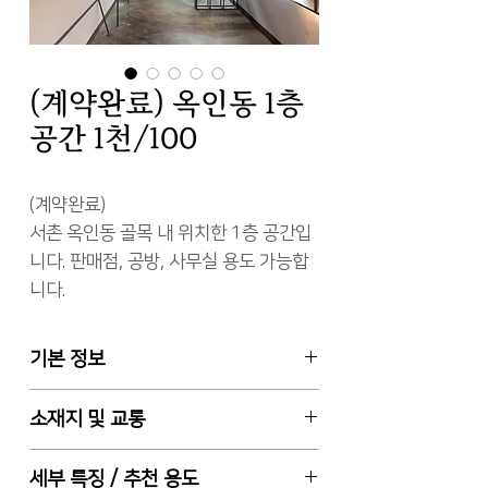
(계약완료) 옥인동 1층
공간 1천/100
(계약완료)
서촌 옥인동 골목 내 위치한 1층 공간입
니다. 판매점, 공방, 사무실 용도 가능합
니다.
기본 정보
1층 전용면적 25㎡ (약 8평), 보증금 1
소재지 및 교통
천만원 / 월 100만원 / 관리비 5만원, 권
리금 없음
종로구 옥인동, 경복궁역 도보 11분, 옥
세부 특징 / 추천 용도