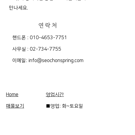
만나세요.
연락처
핸드폰 :
010-4653-7751
​사무실 :
02-734-7755
​이메일:
info@seochonspring.com
Home
영업시간
매물보기
■영업: 화~토요일
FAQ
10am-5pm
의뢰하기
​■휴무: 일, 월요일,