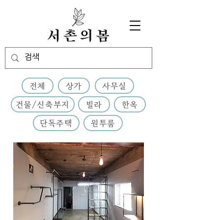
전체
상가
사무실
건물/신축부지
빌라
한옥
단독주택
원투룸