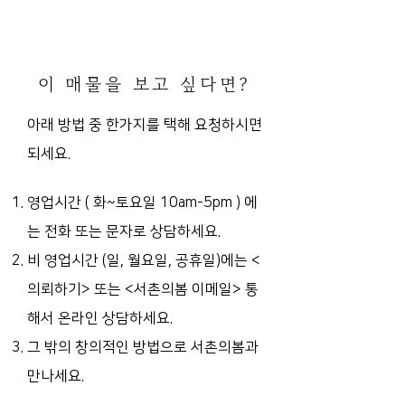
E/V, 전용화장실2 (남/녀), 건물 사용
즉시입주 또는 입주일 협의 가능
승인일 2022-4-21
주차장 없음, 서향 (건물 주출입구 기
이 매물을 보고 싶다면?
준)
서비스 면적 있음 (베란다 약 5평), 전
아래 방법 중 한가지를 택해 요청하시면
망 양호
되세요.
천정형 냉난방기, 주방 공간 (주방집
기 등은 제외됨)
카페, 바, 음식점, 스튜디오 등 추천
영업시간 ( 화~토요일 10am-5pm )
에
는 전화 또는 문자로 상담하세요.
비 영업시간 (일, 월요일, 공휴일)에는
<
의뢰하기> 또는 <서촌의봄 이메일> 통
해서 온라인 상담하세요.
그 밖의 창의적인 방법으로 서촌의봄과
만나세요.