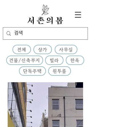
전체
상가
사무실
건물/신축부지
빌라
한옥
단독주택
원투룸