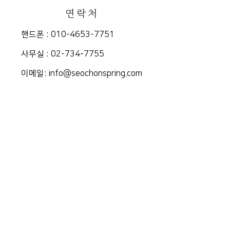
연락처
핸드폰 :
010-4653-7751
​사무실 :
02-734-7755
​이메일:
info@seochonspring.com
Home
영업시간
매물보기
■영업: 화~토요일
FAQ
10am-5pm
의뢰하기
​■휴무: 일, 월요일,
​서촌의 시간
공휴일
이용약관 및 개인정