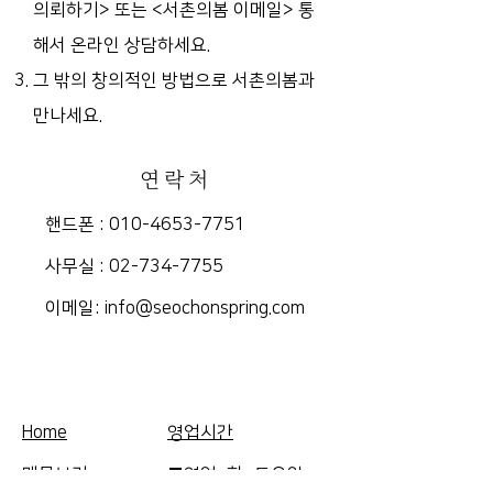
의뢰하기> 또는 <서촌의봄 이메일> 통
해서 온라인 상담하세요.
그 밖의 창의적인 방법으로 서촌의봄과
만나세요.
연락처
핸드폰 :
010-4653-7751
​사무실 :
02-734-7755
​이메일:
info@seochonspring.com
Home
영업시간
매물보기
■영업: 화~토요일