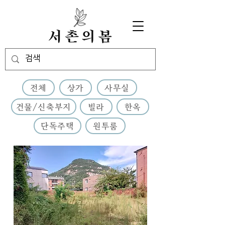
전체
상가
사무실
건물/신축부지
빌라
한옥
단독주택
원투룸