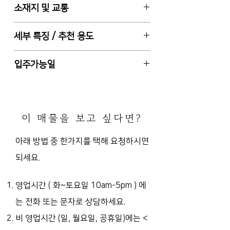
매매
소재지 및 교통
대지 443.6㎡ (약 134평)
매매 46억원 (대지평당 약 3,432만
서울특별시 종로구 청운동
세부 특징 / 추천 용도
원)
청운초등학교에서 도보 2분 (경복궁
역 도보 21분)
토지(지목 대), 1종일반주거지역, 자
입주가능일
신축부지 앞까지 차량 진입 가능
연경관지구
신축 부지 앞 골목길은 폭 3M (차량
즉시입주 또는 입주일 협의 가능
진입 가능)
8M 도로에서 신축 부지까지 60m
이 매물을 보고 싶다면?
(4M 도로에서는 20m)
남향 (대지 출입구 기준), 문화재 관련
아래 방법 중 한가지를 택해 요청하시면
지질조사 완료.
되세요.
신축 추천 (단독주택, 빌라, 사옥/사무
실 등)
매매 가격 조율 가능
영업시간 ( 화~토요일 10am-5pm )
에
는 전화 또는 문자로 상담하세요.
비 영업시간 (일, 월요일, 공휴일)에는
<