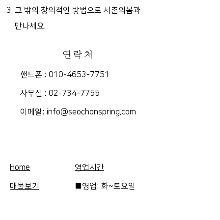
그 밖의 창의적인 방법으로 서촌의봄과
만나세요.
연락처
핸드폰 :
010-4653-7751
​사무실 :
02-734-7755
​이메일:
info@seochonspring.com
Home
영업시간
매물보기
■영업: 화~토요일
FAQ
10am-5pm