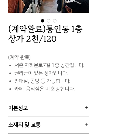
(계약완료)통인동 1층
상가 2천/120
(계약 완료)
서촌 자하문로7길 1층 공간입니다.
권리금이 있는 상가입니다.
판매점, 공방 등 가능합니다.
카페, 음식점은 비 희망합니다.
기본정보
임대차 월세
소재지 및 교통
1층 일부, 전용면적 27㎡ (약 8평)
보증금 2천만원 / 월차임 120만원