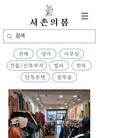
전체
상가
사무실
건물/신축부지
빌라
한옥
단독주택
원투룸