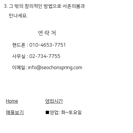
그 밖의 창의적인 방법으로 서촌의봄과
만나세요.
연락처
핸드폰 :
010-4653-7751
​사무실 :
02-734-7755
​이메일:
info@seochonspring.com
Home
영업시간
매물보기
■영업: 화~토요일
FAQ
10am-5pm