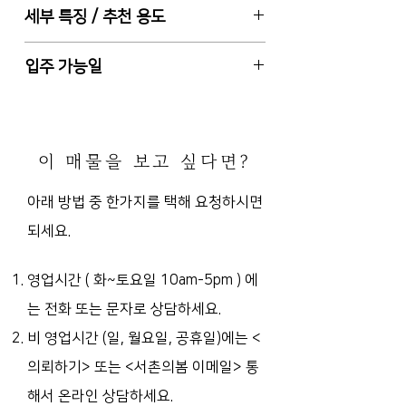
서울특별시 종로구 통인동 (통인시장
세부 특징 / 추천 용도
권리금 소액
내 전면상가)
경복궁역 도보 11분
1종 근린생활시설, 총 4층 건물중 1
입주 가능일
층 일부, 주차장 없음
사용승인일 1992-8-14, 공용화장실
2024.1.31 또는 입주일 협의가능
1, 북향 (주 출입구 기준)
권리금에 시설/집기 포함 (냉난방기,
이 매물을 보고 싶다면?
후드 및 주방시설, 냉장고 등)
내부 통공간 , 서비스 면적 있음 (야외
아래 방법 중 한가지를 택해 요청하시면
데크 2평)
되세요.
도시가스 연결됨, 현 전기용
량 10KW 이상임
음식점 추천
영업시간 ( 화~토요일 10am-5pm )
에
는 전화 또는 문자로 상담하세요.
비 영업시간 (일, 월요일, 공휴일)에는
<
의뢰하기> 또는 <서촌의봄 이메일> 통
해서 온라인 상담하세요.