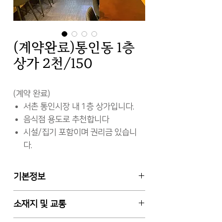
(계약완료)통인동 1층
상가 2천/150
(계약 완료)
서촌 통인시장 내 1층 상가입니다.
음식점 용도로 추천합니다
시설/집기 포함이며 권리금 있습니
다.
기본정보
임대차 월세
소재지 및 교통
1층 일부, 전용면적 30㎡ (약 9평)
보증금 2천만원 / 월차임 150만원 /