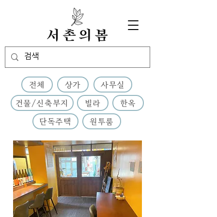
전체
상가
사무실
건물/신축부지
빌라
한옥
단독주택
원투룸