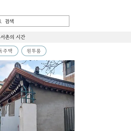
서촌의 시간
독주택
원투룸