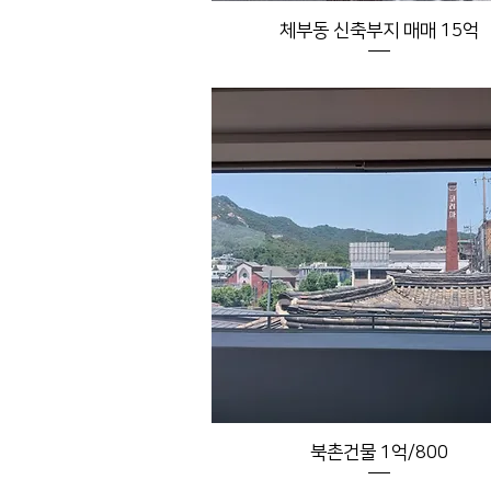
체부동 신축부지 매매 15억
북촌건물 1억/800