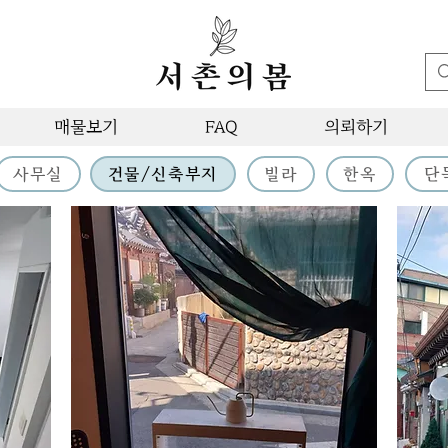
매물보기
FAQ
의뢰하기
사무실
건물/신축부지
빌라
한옥
단