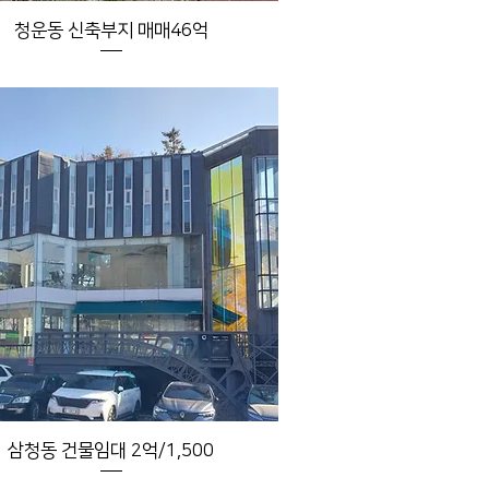
청운동 신축부지 매매46억
삼청동 건물임대 2억/1,500